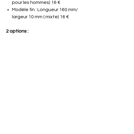
pour les hommes) 16 €
Modèle fin : Longueur 160 mm/
largeur 10 mm ( mixte) 16 €
2 options :
Lisse avec gravure ( poinçonnage
10 lettres ou chiffres maximum)
Martelé avec gravure
(poinçonnage 10 lettres ou chiffres
maximum) + 2 euros
My Online Store