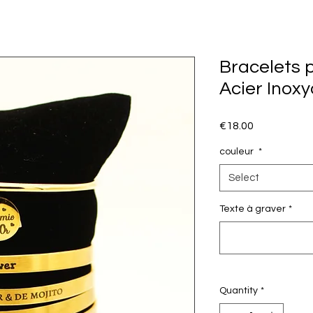
Bracelets p
Acier Inoxy
Price
€18.00
couleur
*
Select
Texte à graver
*
Quantity
*