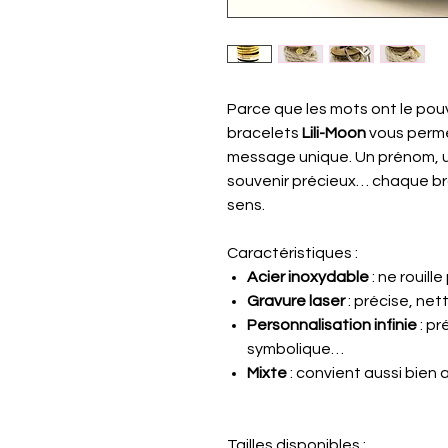
Parce que les mots ont le pouv
bracelets
Lili-Moon
vous permet
message unique. Un prénom, u
souvenir précieux… chaque br
sens.
Caractéristiques :
Acier inoxydable
: ne rouill
Gravure laser
: précise, net
Personnalisation infinie
: pr
symbolique…
Mixte
: convient aussi bie
Tailles disponibles :