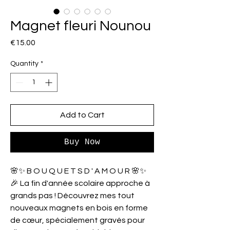
Magnet fleuri Nounou
Price
€15.00
Quantity
*
Add to Cart
Buy Now
🌸✨ B O U Q U E T S D ' A M O U R 🌸✨
🎉 La fin d'année scolaire approche à
grands pas ! Découvrez mes tout
nouveaux magnets en bois en forme
de cœur, spécialement gravés pour