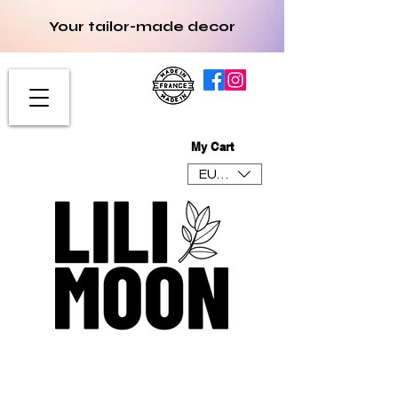
Your tailor-made decor
My Cart
EUR (€)