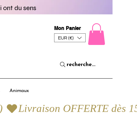
i ont du sens
Mon Panier
EUR (€)
recherche...
s
Animaux
) 