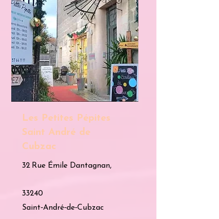
Les Petites Pépites
Saint André de
Cubzac
32 Rue Émile Dantagnan,
33240
Saint‑André‑de‑Cubzac