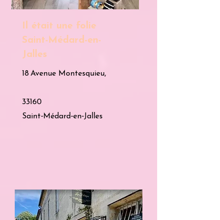
Il était une folie
Saint-Médard-en-
Jalles
18 Avenue Montesquieu,
33160
Saint‑Médard‑en‑Jalles