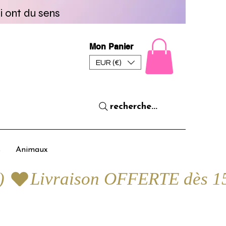
i ont du sens
Mon Panier
EUR (€)
recherche...
s
Animaux
) 