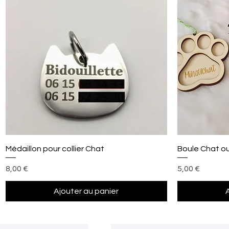
Aperçu rapide
Médaillon pour collier Chat
Boule Chat ou
Prix
Prix
8,00 €
5,00 €
Ajouter au panier