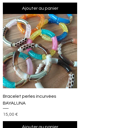
Ajouter au panier
Bracelet perles incurvées
BAYALUNA
Prix
15,00 €
Ajouter au panier