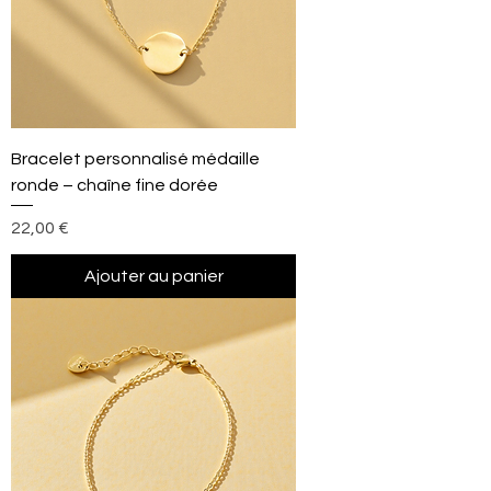
Bracelet personnalisé médaille
ronde – chaîne fine dorée
Prix
22,00 €
Ajouter au panier