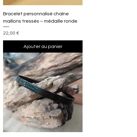
Bracelet personnalisé chaîne
maillons tressés – médaille ronde
Prix
22,00 €
Ajouter au panier