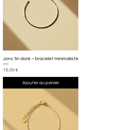
Jonc fin doré – bracelet minimaliste
Prix
15,00 €
Ajouter au panier