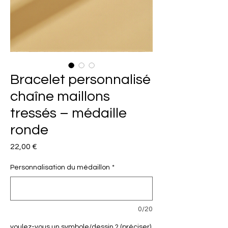
Bracelet personnalisé
chaîne maillons
tressés – médaille
ronde
Prix
22,00 €
Personnalisation du médaillon
*
0/20
voulez-vous un symbole/dessin ? (préciser)