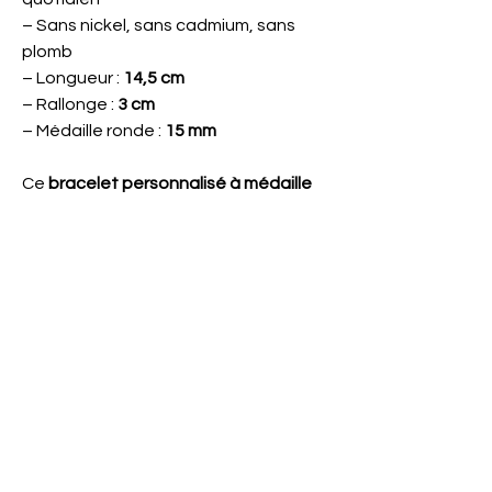
– Sans nickel, sans cadmium, sans
plomb
– Longueur :
14,5 cm
– Rallonge :
3 cm
– Médaille ronde :
15 mm
Ce
bracelet personnalisé à médaille
ronde
est gravé avec soin dans mon
atelier.
📸
Photos présentées sans gravure –
chaque bijou est personnalisé après
commande.
Ma Boutique en ligne