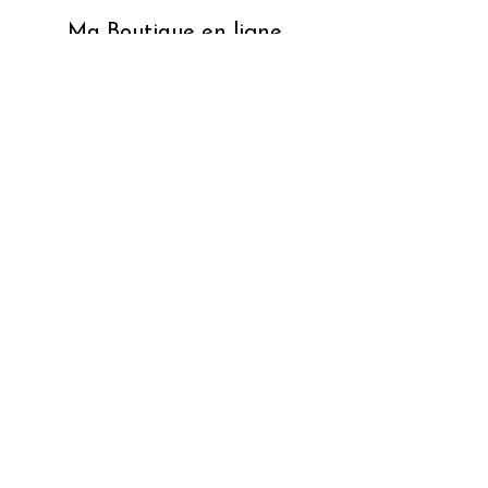
Ma Boutique en ligne
Service client
Contact
Inscription Newsletter
Pour les Pros !
Livraisons & retours
CGV
Mentions Légales