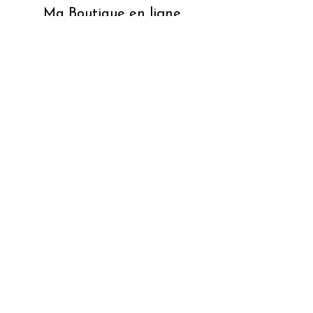
Ma Boutique en ligne
Service client
Contact
Inscription Newsletter
Pour les Pros !
Livraisons & retours
CGV
Mentions Légales