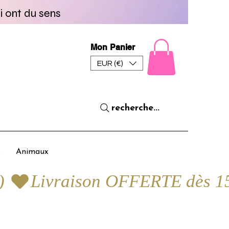
i ont du sens
Mon Panier
EUR (€)
recherche...
s
Animaux
) 