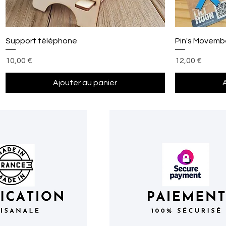
Aperçu rapide
Support téléphone
Pin's Movemb
Prix
Prix
10,00 €
12,00 €
Ajouter au panier