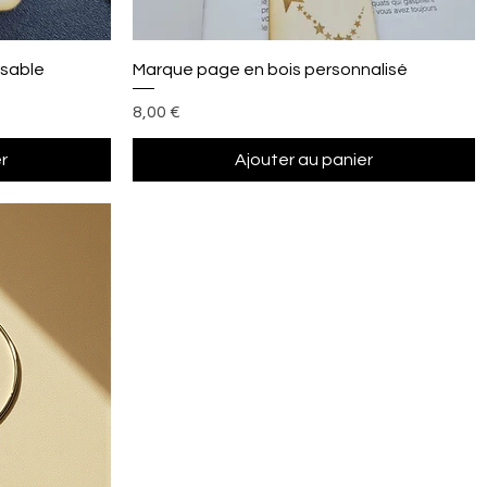
Aperçu rapide
isable
Marque page en bois personnalisé
Prix
8,00 €
r
Ajouter au panier