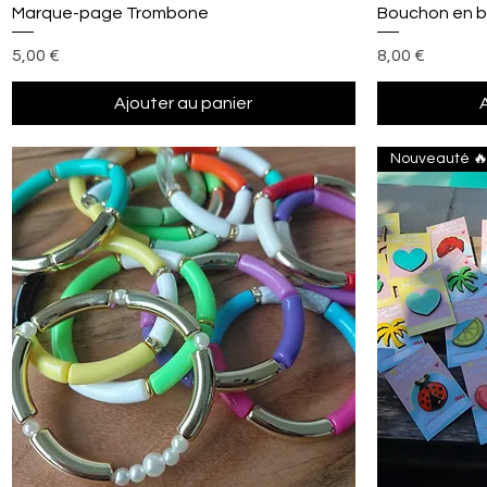
Aperçu rapide
Marque-page Trombone
Bouchon en b
Prix
Prix
5,00 €
8,00 €
Ajouter au panier
Nouveauté 