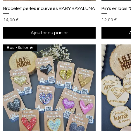
Aperçu rapide
Bracelet perles incurvées BABY BAYALUNA
Pin's en bois
Prix
Prix
14,00 €
12,00 €
Ajouter au panier
Best-Seller 🔥