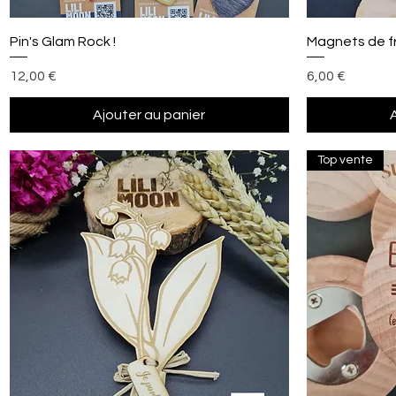
Aperçu rapide
Pin's Glam Rock !
Magnets de f
Prix
Prix
12,00 €
6,00 €
Ajouter au panier
Top vente