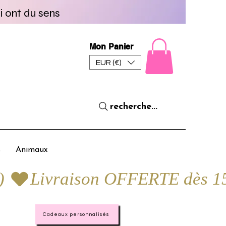
i ont du sens
Mon Panier
EUR (€)
recherche...
s
Animaux
) 
Cadeaux personnalisés