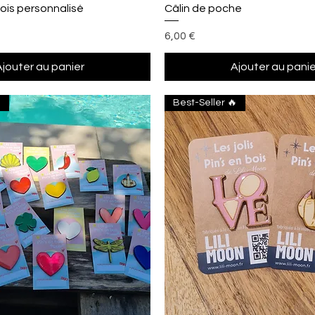
Aperçu rapide
Aperçu rapide
ois personnalisé
Câlin de poche
Prix
6,00 €
Ajouter au panier
Ajouter au panie

Best-Seller 🔥