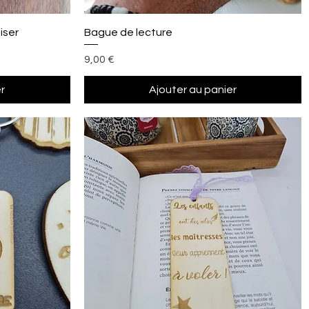
Aperçu rapide
iser
Bague de lecture
Prix
9,00 €
r
Ajouter au panier