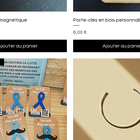
Aperçu rapide
Aperçu rapide
 magnétique
Porte-clés en bois personnal
Prix
6,00 €
Ajouter au panier
Ajouter au panie
