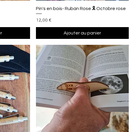
Aperçu rapide
Pin's en bois- Ruban Rose 🎗 Octobre rose
Prix
12,00 €
r
Ajouter au panier