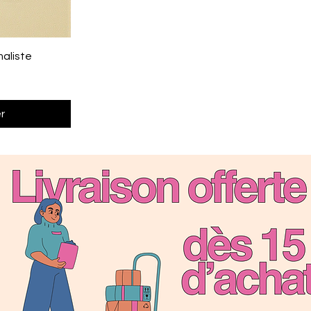
maliste
r