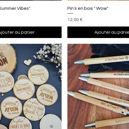
Aperçu rapide
Aperçu rapide
 "Summer Vibes"
Pin's en bois " Wow"
Prix
12,00 €
Ajouter au panier
Ajouter au panie