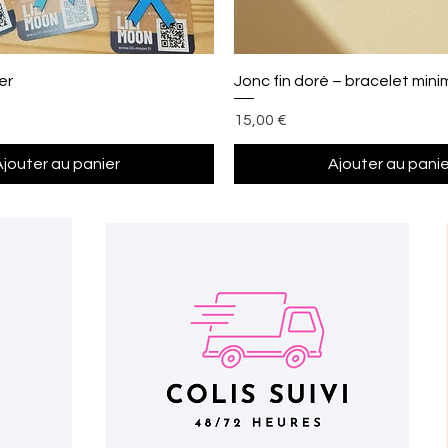
Aperçu rapide
Aperçu rapide
er
Jonc fin doré – bracelet mini
Prix
15,00 €
Ajouter au panier
Ajouter au panie