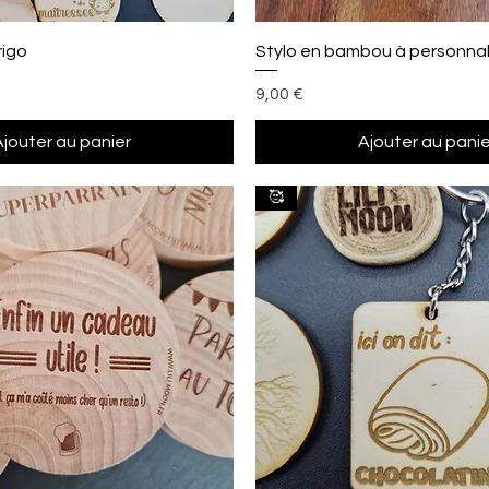
Aperçu rapide
Aperçu rapide
rigo
Stylo en bambou à personnal
Prix
9,00 €
Ajouter au panier
Ajouter au panie
🥰